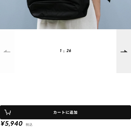
SUPPORT
INFORMATION
店頭受取サービス
店舗一覧
会員ランクについて
ニュース
ギフトラッピング
公式サイト
1
26
アフターサポート
下取り保証について
ご利用ガイド
サイズガイド
よくある質問
お問い合わせ
プライバシーポリシー
特定商取引法に基づく表記
カートに追加
会員およびポイント規約
会社概要
¥5,940
税込