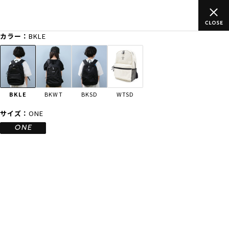
ムラサキスポーツ公式オンラインショップ 新作続々入荷中！是非お
買い物をお楽しみください♪
カラー：
BKLE
ゲスト
様
ログイン
会員登録
FASHION
SURF
SNOW
SKATE
BKLE
BKWT
BKSD
WTSD
店舗一覧
サイズ：
ONE
ONE
CATEGORY
ファッションTOP
サーフTOP