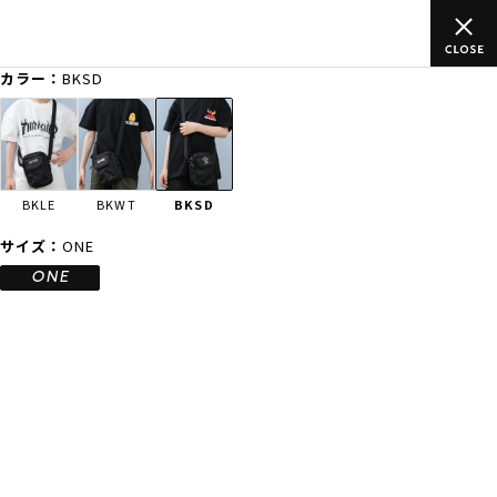
ご
ムラサキスポーツ公式オンラインショップ 新作続々入荷中！是非
買い物をお楽しみください♪
カラー：
BKSD
ゲスト
様
ログイン
会員登録
FASHION
SURF
SNOW
SKATE
BKLE
BKWT
BKSD
店舗一覧
サイズ：
ONE
ONE
CATEGORY
ファッションTOP
サーフTOP