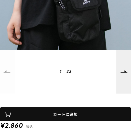
SUPPORT
INFORMATION
店頭受取サービス
店舗一覧
会員ランクについて
ニュース
ギフトラッピング
公式サイト
アフターサポート
下取り保証について
ご利用ガイド
サイズガイド
よくある質問
1
22
お問い合わせ
プライバシーポリシー
特定商取引法に基づく表記
会員およびポイント規約
会社概要
カートに追加
© 2023 Murasaki Sports
¥2,860
税込