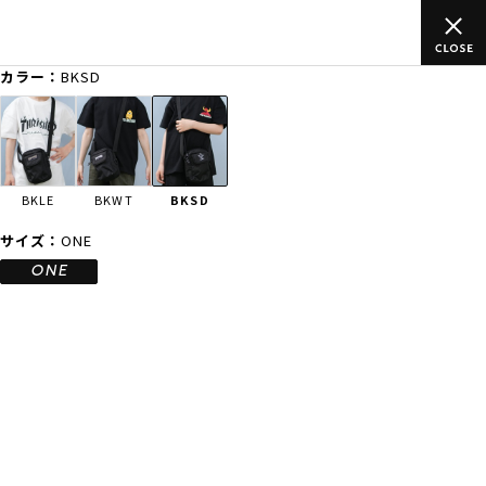
ご
ムラサキスポーツ公式オンラインショップ 新作続々入荷中！是非
買い物をお楽しみください♪
カラー：
BKSD
ゲスト
様
ログイン
会員登録
FASHION
SURF
SNOW
SKATE
BKLE
BKWT
BKSD
店舗一覧
サイズ：
ONE
ONE
CATEGORY
ファッションTOP
サーフTOP