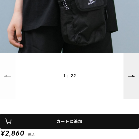
SUPPORT
INFORMATION
店頭受取サービス
店舗一覧
会員ランクについて
ニュース
ギフトラッピング
公式サイト
アフターサポート
下取り保証について
ご利用ガイド
サイズガイド
よくある質問
1
22
お問い合わせ
プライバシーポリシー
特定商取引法に基づく表記
会員およびポイント規約
会社概要
カートに追加
© 2023 Murasaki Sports
¥2,860
税込