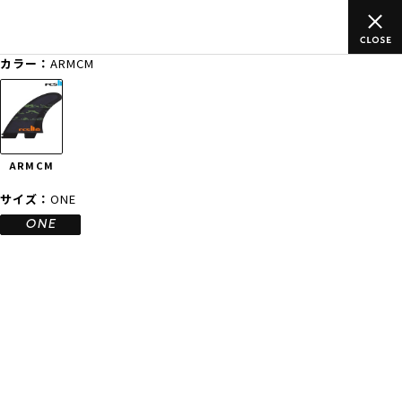
ご
ムラサキスポーツ公式オンラインショップ 新作続々入荷中！是非
買い物をお楽しみください♪
カラー：
ARMCM
ゲスト
様
ログイン
会員登録
FASHION
SURF
SNOW
SKATE
ARMCM
店舗一覧
サイズ：
ONE
ONE
CATEGORY
ファッションTOP
サーフTOP