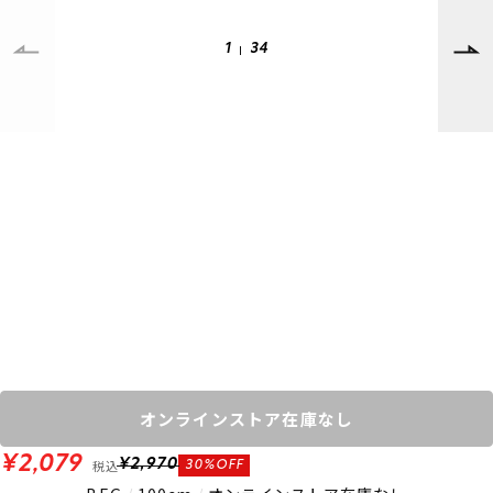
SUPPORT
INFORMATION
1
34
店頭受取サービス
店舗一覧
会員ランクについて
ニュース
ギフトラッピング
公式サイト
アフターサポート
下取り保証について
ご利用ガイド
サイズガイド
よくある質問
お問い合わせ
プライバシーポリシー
特定商取引法に基づく表記
会員およびポイント規約
会社概要
オンラインストア在庫なし
© 2023 Murasaki Sports
¥2,079
税込
¥2,970
30%OFF