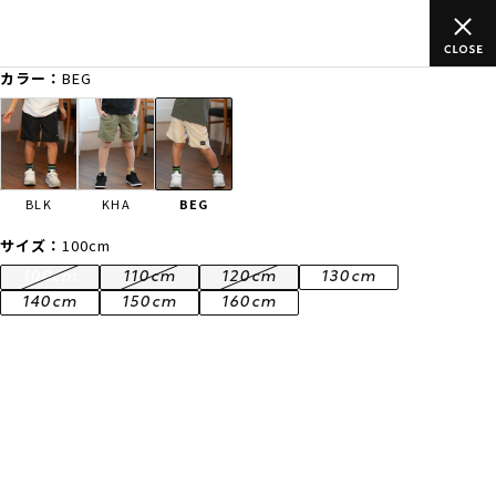
ムラサキスポーツ公式オンラインショップ 新作続々入荷中！是非お
買い物をお楽しみください♪
カラー：
BEG
ゲスト
様
ログイン
会員登録
FASHION
SURF
SNOW
SKATE
BLK
KHA
BEG
店舗一覧
サイズ：
100cm
100cm
110cm
120cm
130cm
140cm
150cm
160cm
CATEGORY
ファッションTOP
サーフTOP