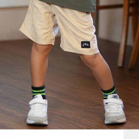
TOP
TOP
TOP
TOP
TOP
PAGE TOP
ムラサキスポーツ 公式アプリ
ポイント・クーポンもこのアプリで！