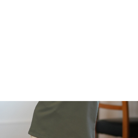
¥2,079
税込
¥2,970
30%OFF
カラー・サイズを選択
TOP
ファッション
ALL
RUSTY
キッズ
アパレル
ショーツ
RUSTY 
TOP
ファッション
キッズ
アパレル
ショーツ
RUSTY ラスティー トラ
SHOP
ONLINE
FASHION
SURF
SNOW
SKATE