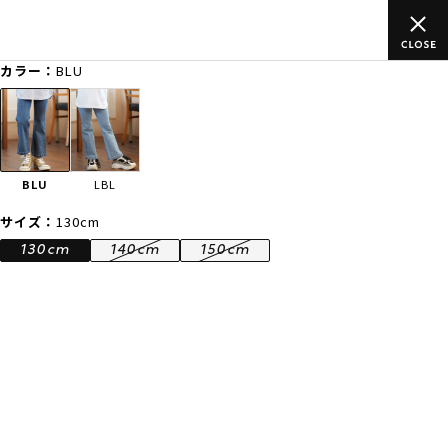
ご
ムラサキスポーツ公式オンラインショップ 新作続々入荷中！是
買い物をお楽しみください♪
カラー：
BLU
ゲスト
様
ログイン
会員登録
FASHION
SURF
SNOW
SKATE
BLU
LBL
店舗一覧
サイズ：
130cm
130cm
140cm
150cm
CATEGORY
ファッションTOP
サーフTOP