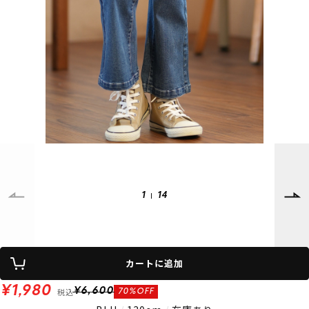
SUPPORT
INFORMATION
店頭受取サービス
店舗一覧
会員ランクについて
ニュース
ギフトラッピング
公式サイト
アフターサポート
下取り保証について
ご利用ガイド
サイズガイド
よくある質問
お問い合わせ
1
14
プライバシーポリシー
特定商取引法に基づく表記
会員およびポイント規約
会社概要
カートに追加
© 2023 Murasaki Sports
¥1,980
税込
¥6,600
70%OFF