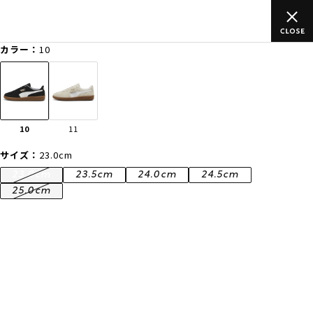
ムラサキスポーツ公式オンラインショップ 新作続々入荷中！是非お
買い物をお楽しみください♪
カラー：
10
ゲスト
様
ログイン
会員登録
FASHION
SURF
SNOW
SKATE
10
11
店舗一覧
サイズ：
23.0cm
23.0cm
23.5cm
24.0cm
24.5cm
25.0cm
CATEGORY
ファッションTOP
サーフTOP