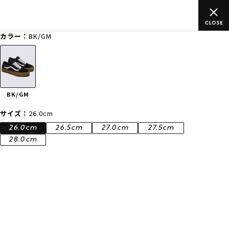
のご
ムラサキスポーツ公式オンラインショップ 新作続々入荷中！是
買い物をお楽しみください♪
カラー：
BK/GM
ゲスト
様
ログイン
会員登録
FASHION
SURF
SNOW
SKATE
BK/GM
店舗一覧
サイズ：
26.0cm
26.0cm
26.5cm
27.0cm
27.5cm
28.0cm
CATEGORY
ファッションTOP
サーフTOP