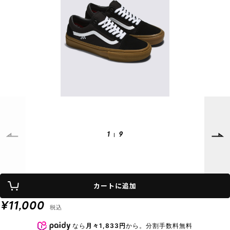
SUPPORT
INFORMATION
店頭受取サービス
店舗一覧
会員ランクについて
ニュース
ギフトラッピング
公式サイト
アフターサポート
下取り保証について
ご利用ガイド
サイズガイド
よくある質問
お問い合わせ
1
9
プライバシーポリシー
特定商取引法に基づく表記
カートに追加
会員およびポイント規約
会社概要
¥11,000
税込
© 2023 Murasaki Sports
なら
月々1,833円
から。分割手数料無料