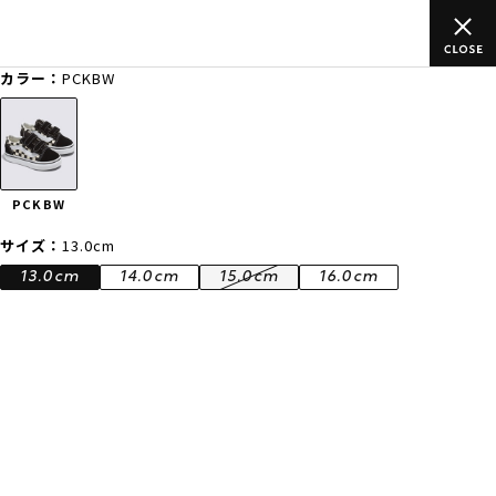
のご
ムラサキスポーツ公式オンラインショップ 新作続々入荷中！是
買い物をお楽しみください♪
カラー：
PCKBW
ゲスト
様
ログイン
会員登録
FASHION
SURF
SNOW
SKATE
PCKBW
店舗一覧
サイズ：
13.0cm
13.0cm
14.0cm
15.0cm
16.0cm
CATEGORY
ファッションTOP
サーフTOP