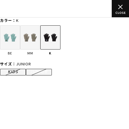
上のご
ムラサキスポーツ公式オンラインショップ 新作続々入荷中！
買い物をお楽しみください♪
カラー：
K
ゲスト
様
ログイン
会員登録
FASHION
SURF
SNOW
SKATE
BE
MM
K
店舗一覧
サイズ：
JUNIOR
KIDS
JUNIOR
CATEGORY
ファッションTOP
サーフTOP