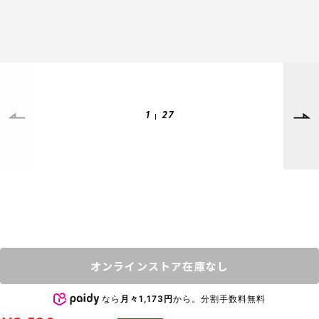
SUPPORT
INFORMATION
店頭受取サービス
店舗一覧
会員ランクについて
ニュース
ギフトラッピング
公式サイト
1
27
アフターサポート
下取り保証について
ご利用ガイド
サイズガイド
よくある質問
お問い合わせ
プライバシーポリシー
特定商取引法に基づく表記
オンラインストア在庫なし
会員およびポイント規約
会社概要
なら
月々1,173円
から。分割手数料無料
© 2023 Murasaki Sports