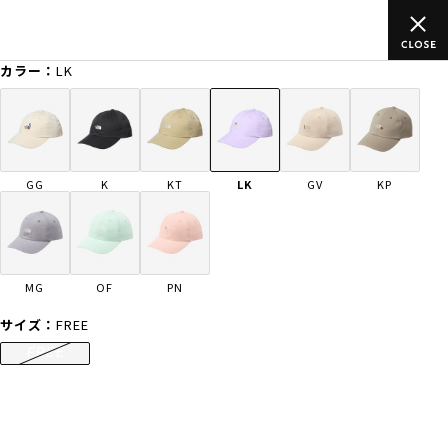
ムラサキスポーツ公式オンラインショップ 新作続々入荷中！是非お
買い物をお楽しみください♪
カラー：
LK
ゲスト
様
ログイン
会員登録
FASHION
SURF
SNOW
SKATE
GG
K
KT
LK
GV
KP
店舗一覧
MG
OF
PN
CATEGORY
サイズ：
FREE
FREE
ファッションTOP
サーフTOP