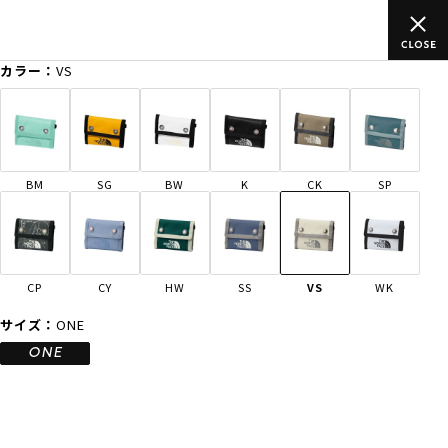
ムラサキスポーツ公式オンラインショップ 新作続々入荷中！是非お
買い物をお楽しみください♪
カラー：
VS
ゲスト
様
ログイン
会員登録
FASHION
SURF
SNOW
SKATE
BM
SG
BW
K
CK
SP
店舗一覧
CP
CY
HW
SS
VS
WK
CATEGORY
サイズ：
ONE
ONE
ファッションTOP
サーフTOP