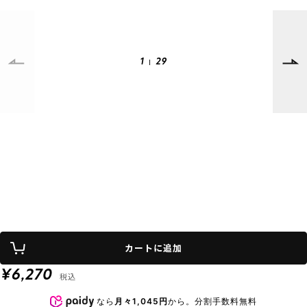
SUPPORT
INFORMATION
1
29
店頭受取サービス
店舗一覧
会員ランクについて
ニュース
ギフトラッピング
公式サイト
アフターサポート
下取り保証について
ご利用ガイド
サイズガイド
よくある質問
お問い合わせ
プライバシーポリシー
特定商取引法に基づく表記
カートに追加
会員およびポイント規約
会社概要
¥6,270
税込
© 2023 Murasaki Sports
なら
月々1,045円
から。分割手数料無料