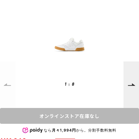
SUPPORT
INFORMATION
店頭受取サービス
店舗一覧
会員ランクについて
ニュース
ギフトラッピング
公式サイト
アフターサポート
下取り保証について
ご利用ガイド
サイズガイド
よくある質問
1
8
お問い合わせ
プライバシーポリシー
特定商取引法に基づく表記
オンラインストア在庫なし
会員およびポイント規約
会社概要
なら
月々1,994円
から。分割手数料無料
© 2023 Murasaki Sports