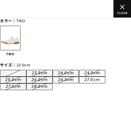
のご
ムラサキスポーツ公式オンラインショップ 新作続々入荷中！是
買い物をお楽しみください♪
カラー：
TWO
ゲスト
様
ログイン
会員登録
FASHION
SURF
SNOW
SKATE
TWO
店舗一覧
サイズ：
23.0cm
23.0cm
23.5cm
24.0cm
24.5cm
25.0cm
26.0cm
26.5cm
27.0cm
27.5cm
28.0cm
CATEGORY
ファッションTOP
サーフTOP