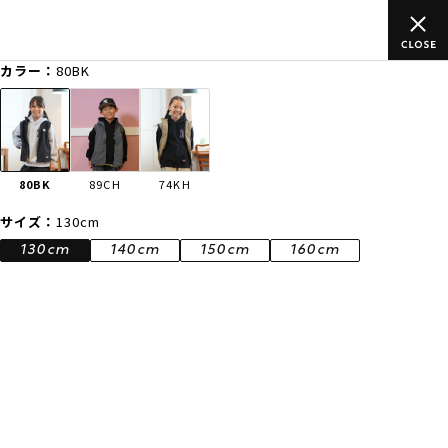
ムラサキスポーツ公式オンラインショップ 新作続々入荷中！是非お
買い物をお楽しみください♪
カラー：
80BK
ゲスト
様
ログイン
会員登録
FASHION
SURF
SNOW
SKATE
80BK
89CH
74KH
店舗一覧
サイズ：
130cm
130cm
140cm
150cm
160cm
CATEGORY
ファッションTOP
サーフTOP