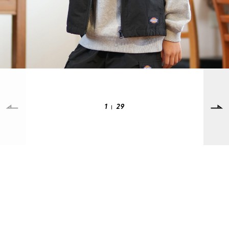
ポイント・クーポンもこのアプリで！
SUPPORT
INFORMATION
1
29
店頭受取サービス
店舗一覧
会員ランクについて
ニュース
ギフトラッピング
公式サイト
アフターサポート
下取り保証について
ご利用ガイド
サイズガイド
よくある質問
お問い合わせ