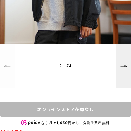
SUPPORT
INFORMATION
店頭受取サービス
店舗一覧
会員ランクについて
ニュース
ギフトラッピング
公式サイト
アフターサポート
下取り保証について
ご利用ガイド
1
23
サイズガイド
よくある質問
お問い合わせ
プライバシーポリシー
特定商取引法に基づく表記
オンラインストア在庫なし
会員およびポイント規約
会社概要
なら
月々1,650円
から。分割手数料無料
© 2023 Murasaki Sports