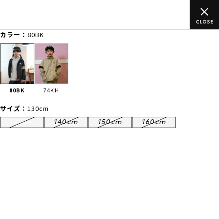
ムラサキスポーツ公式オンラインショップ 新作続々入荷中！是非お
買い物をお楽しみください♪
カラー：
80BK
ゲスト
様
ログイン
会員登録
FASHION
SURF
SNOW
SKATE
80BK
74KH
店舗一覧
サイズ：
130cm
130cm
140cm
150cm
160cm
CATEGORY
ファッションTOP
サーフTOP