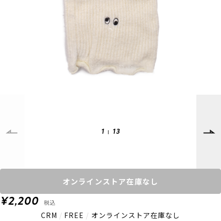
SUPPORT
INFORMATION
店頭受取サービス
店舗一覧
会員ランクについて
ニュース
ギフトラッピング
公式サイト
アフターサポート
下取り保証について
ご利用ガイド
サイズガイド
よくある質問
お問い合わせ
1
13
プライバシーポリシー
特定商取引法に基づく表記
会員およびポイント規約
会社概要
オンラインストア在庫なし
© 2023 Murasaki Sports
¥2,200
税込
CRM
/
FREE
/
オンラインストア在庫なし