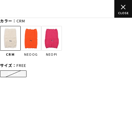
以上のご
ムラサキスポーツ公式オンラインショップ 新作続々入荷中
買い物をお楽しみください♪
カラー：
CRM
ゲスト
様
ログイン
会員登録
FASHION
SURF
SNOW
SKATE
CRM
NEOOG
NEOPI
店舗一覧
サイズ：
FREE
FREE
CATEGORY
ファッションTOP
サーフTOP