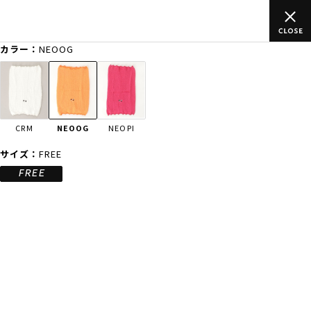
込)以上のご
ムラサキスポーツ公式オンラインショップ 新作続々入
買い物をお楽しみください♪
カラー：
NEOOG
ゲスト
様
ログイン
会員登録
FASHION
SURF
SNOW
SKATE
CRM
NEOOG
NEOPI
店舗一覧
サイズ：
FREE
FREE
CATEGORY
ファッションTOP
サーフTOP