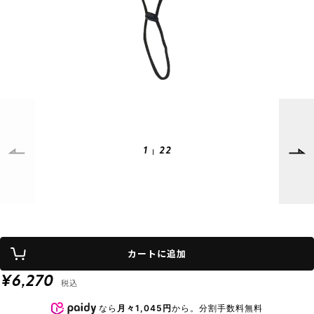
SUPPORT
INFORMATION
店頭受取サービス
店舗一覧
会員ランクについて
ニュース
ギフトラッピング
公式サイト
アフターサポート
下取り保証について
ご利用ガイド
1
22
サイズガイド
よくある質問
お問い合わせ
プライバシーポリシー
特定商取引法に基づく表記
カートに追加
会員およびポイント規約
会社概要
¥6,270
税込
© 2023 Murasaki Sports
なら
月々1,045円
から。分割手数料無料