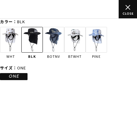
上のご
ムラサキスポーツ公式オンラインショップ 新作続々入荷中！
買い物をお楽しみください♪
カラー：
BLK
ゲスト
様
ログイン
会員登録
FASHION
SURF
SNOW
SKATE
WHT
BLK
BOTNV
BTWHT
PINE
店舗一覧
サイズ：
ONE
ONE
CATEGORY
ファッションTOP
サーフTOP