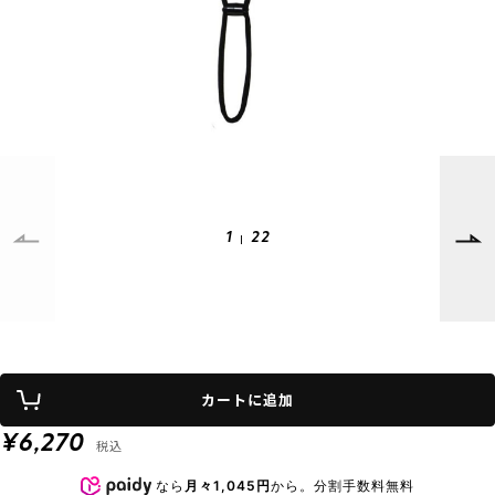
SUPPORT
INFORMATION
店頭受取サービス
店舗一覧
会員ランクについて
ニュース
ギフトラッピング
公式サイト
アフターサポート
下取り保証について
ご利用ガイド
1
22
サイズガイド
よくある質問
お問い合わせ
プライバシーポリシー
特定商取引法に基づく表記
カートに追加
会員およびポイント規約
会社概要
¥6,270
税込
© 2023 Murasaki Sports
なら
月々1,045円
から。分割手数料無料