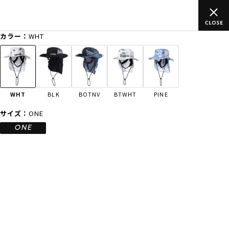
ムラサキスポーツ公式オンラインショップ 新作続々入荷中！是非お
買い物をお楽しみください♪
カラー：
WHT
ゲスト
様
ログイン
会員登録
FASHION
SURF
SNOW
SKATE
WHT
BLK
BOTNV
BTWHT
PINE
店舗一覧
サイズ：
ONE
ONE
CATEGORY
ファッションTOP
サーフTOP