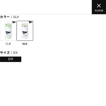
ムラサキスポーツ公式オンラインショップ 5,500円(税込)以上のご
注文で送料無料！(※一部対象外有り)
カラー：
SLV
ゲスト
様
ログイン
会員登録
FASHION
SURF
SNOW
SKATE
CLR
SLV
店舗一覧
サイズ：
DX
DX
CATEGORY
ファッションTOP
サーフTOP