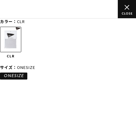
ご
ムラサキスポーツ公式オンラインショップ 新作続々入荷中！是非
買い物をお楽しみください♪
カラー：
CLR
ゲスト
様
ログイン
会員登録
FASHION
SURF
SNOW
SKATE
CLR
店舗一覧
サイズ：
ONESIZE
ONESIZE
CATEGORY
ファッションTOP
サーフTOP