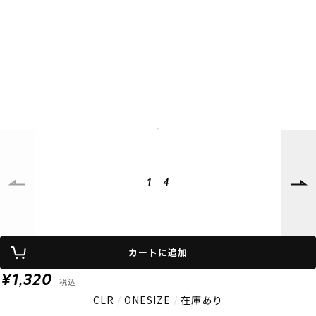
SUPPORT
INFORMATION
店頭受取サービス
店舗一覧
会員ランクについて
ニュース
ギフトラッピング
公式サイト
アフターサポート
下取り保証について
ご利用ガイド
サイズガイド
よくある質問
お問い合わせ
1
4
プライバシーポリシー
特定商取引法に基づく表記
会員およびポイント規約
会社概要
カートに追加
© 2023 Murasaki Sports
¥1,320
税込
CLR
/
ONESIZE
/
在庫あり