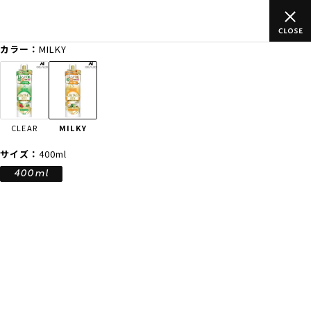
ムラサキスポーツ公式オンラインショップ 新作続々入荷中！是非
買い物をお楽しみください♪
カラー：
MILKY
ゲスト
様
ログイン
会員登録
FASHION
SURF
SNOW
SKATE
CLEAR
MILKY
店舗一覧
サイズ：
400ml
400ml
CATEGORY
ファッションTOP
サーフTOP