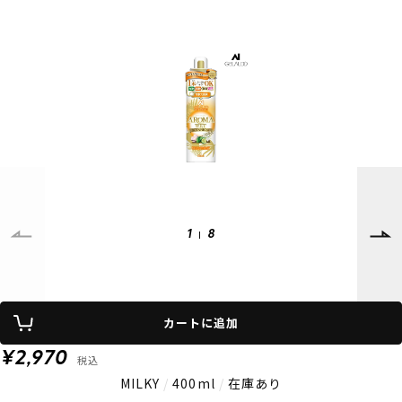
SUPPORT
INFORMATION
店頭受取サービス
店舗一覧
会員ランクについて
ニュース
ギフトラッピング
公式サイト
アフターサポート
下取り保証について
ご利用ガイド
サイズガイド
よくある質問
お問い合わせ
1
8
プライバシーポリシー
特定商取引法に基づく表記
会員およびポイント規約
会社概要
カートに追加
© 2023 Murasaki Sports
¥2,970
税込
MILKY
/
400ml
/
在庫あり