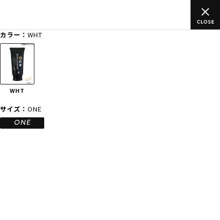
のご
ムラサキスポーツ公式オンラインショップ 新作続々入荷中！是
買い物をお楽しみください♪
カラー：
WHT
ゲスト
様
ログイン
会員登録
FASHION
SURF
SNOW
SKATE
WHT
店舗一覧
サイズ：
ONE
ONE
CATEGORY
ファッションTOP
サーフTOP