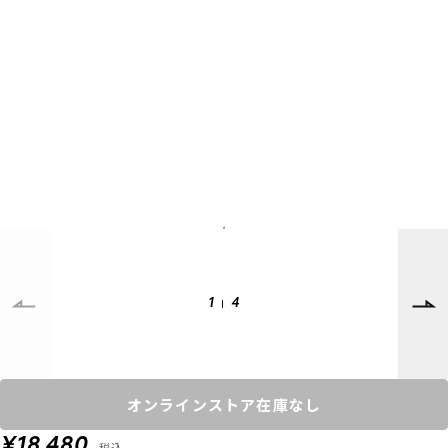
SUPPORT
INFORMATION
店頭受取サービス
店舗一覧
会員ランクについて
ニュース
ギフトラッピング
公式サイト
アフターサポート
下取り保証について
ご利用ガイド
サイズガイド
よくある質問
1
4
お問い合わせ
プライバシーポリシー
特定商取引法に基づく表記
オンラインストア在庫なし
会員およびポイント規約
会社概要
¥18,480
税込