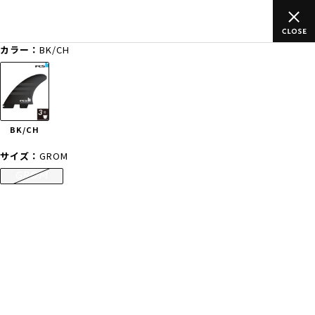
以上のご
ムラサキスポーツ公式オンラインショップ 新作続々入荷中
買い物をお楽しみください♪
カラー：
BK/CH
ゲスト
様
ログイン
会員登録
FASHION
SURF
SNOW
SKATE
BK/CH
店舗一覧
サイズ：
GROM
GROM
CATEGORY
ファッションTOP
サーフTOP