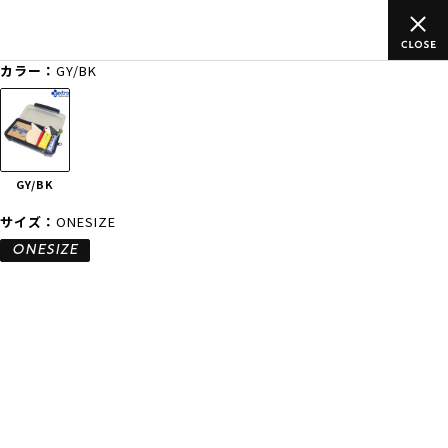
上のご
ムラサキスポーツ公式オンラインショップ 新作続々入荷中！
買い物をお楽しみください♪
カラー：
GY/BK
ゲスト
様
ログイン
会員登録
FASHION
SURF
SNOW
SKATE
GY/BK
店舗一覧
サイズ：
ONESIZE
ONESIZE
CATEGORY
ファッションTOP
サーフTOP