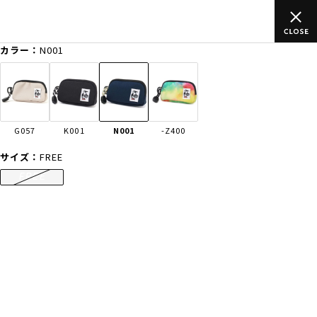
込)以上のご
ムラサキスポーツ公式オンラインショップ 新作続々入
買い物をお楽しみください♪
カラー：
N001
ゲスト
様
ログイン
会員登録
FASHION
SURF
SNOW
SKATE
G057
K001
N001
-Z400
店舗一覧
サイズ：
FREE
FREE
CATEGORY
ファッションTOP
サーフTOP