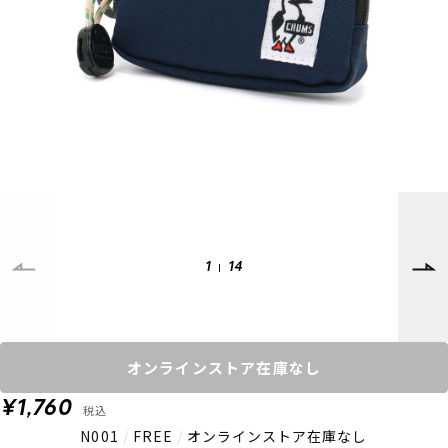
SUPPORT
INFORMATION
店頭受取サービス
店舗一覧
会員ランクについて
ニュース
ギフトラッピング
公式サイト
アフターサポート
下取り保証について
ご利用ガイド
サイズガイド
よくある質問
お問い合わせ
1
14
プライバシーポリシー
特定商取引法に基づく表記
会員およびポイント規約
会社概要
オンラインストア在庫なし
© 2023 Murasaki Sports
¥1,760
税込
N001
/
FREE
/
オンラインストア在庫なし