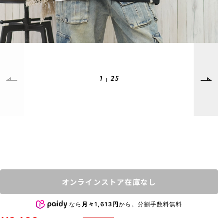
SUPPORT
INFORMATION
店頭受取サービス
店舗一覧
会員ランクについて
ニュース
ギフトラッピング
公式サイト
1
25
アフターサポート
下取り保証について
ご利用ガイド
サイズガイド
よくある質問
お問い合わせ
プライバシーポリシー
特定商取引法に基づく表記
オンラインストア在庫なし
会員およびポイント規約
会社概要
なら
月々1,613円
から。分割手数料無料
© 2023 Murasaki Sports