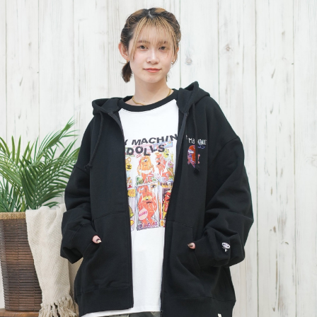
TOP
TOP
TOP
TOP
TOP
PAGE TOP
ムラサキスポーツ 公式アプリ
ポイント・クーポンもこのアプリで！