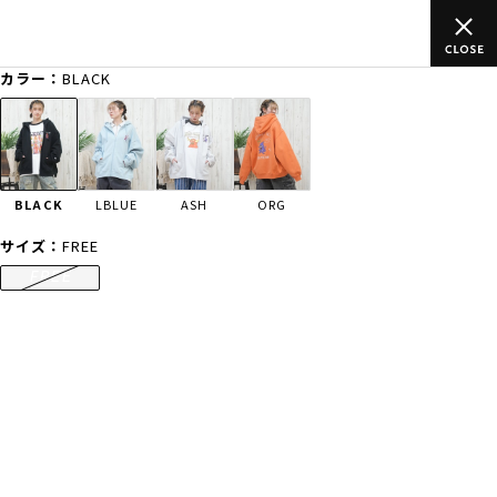
ムラサキスポーツ公式オンラインショップ 新作続々入荷中！是非お
買い物をお楽しみください♪
カラー：
BLACK
ゲスト
様
ログイン
会員登録
FASHION
SURF
SNOW
SKATE
BLACK
LBLUE
ASH
ORG
店舗一覧
サイズ：
FREE
FREE
CATEGORY
ファッションTOP
サーフTOP