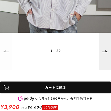
SUPPORT
INFORMATION
店頭受取サービス
店舗一覧
会員ランクについて
ニュース
ギフトラッピング
公式サイト
アフターサポート
下取り保証について
ご利用ガイド
1
22
サイズガイド
よくある質問
お問い合わせ
プライバシーポリシー
特定商取引法に基づく表記
カートに追加
会員およびポイント規約
会社概要
なら
月々1,300円
から。分割手数料無料
© 2023 Murasaki Sports
¥3,900
税込
¥6,600
40%OFF