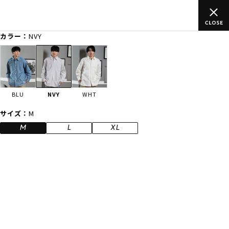
ムラサキスポーツ公式オンラインショップ 新作続々入荷中！是非お
買い物をお楽しみください♪
カラー：
NVY
ゲスト
様
ログイン
会員登録
FASHION
SURF
SNOW
SKATE
BLU
NVY
WHT
店舗一覧
サイズ：
M
M
L
XL
CATEGORY
ファッションTOP
サーフTOP