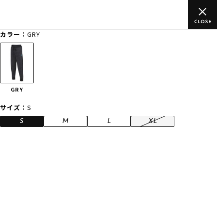
上のご
ムラサキスポーツ公式オンラインショップ 新作続々入荷中！
買い物をお楽しみください♪
カラー：
GRY
ゲスト
様
ログイン
会員登録
FASHION
SURF
SNOW
SKATE
GRY
店舗一覧
サイズ：
S
S
M
L
XL
CATEGORY
ファッションTOP
サーフTOP