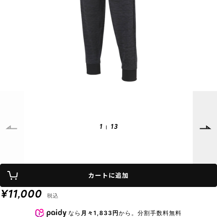
SUPPORT
INFORMATION
店頭受取サービス
店舗一覧
会員ランクについて
ニュース
ギフトラッピング
公式サイト
アフターサポート
下取り保証について
ご利用ガイド
サイズガイド
よくある質問
お問い合わせ
1
13
プライバシーポリシー
特定商取引法に基づく表記
カートに追加
会員およびポイント規約
会社概要
¥11,000
税込
© 2023 Murasaki Sports
なら
月々1,833円
から。分割手数料無料