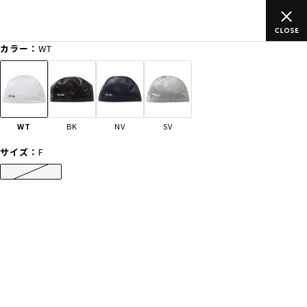
のご
ムラサキスポーツ公式オンラインショップ 新作続々入荷中！是
買い物をお楽しみください♪
カラー：
WT
ゲスト
様
ログイン
会員登録
FASHION
SURF
SNOW
SKATE
WT
BK
NV
SV
店舗一覧
サイズ：
F
F
CATEGORY
ファッションTOP
サーフTOP