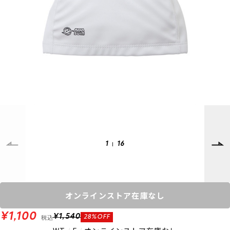
SUPPORT
INFORMATION
店頭受取サービス
店舗一覧
会員ランクについて
ニュース
ギフトラッピング
公式サイト
アフターサポート
下取り保証について
ご利用ガイド
サイズガイド
よくある質問
お問い合わせ
1
16
プライバシーポリシー
特定商取引法に基づく表記
会員およびポイント規約
会社概要
オンラインストア在庫なし
© 2023 Murasaki Sports
¥1,100
税込
¥1,540
28%OFF