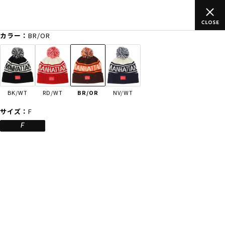
以上のご
ムラサキスポーツ公式オンラインショップ 新作続々入荷中
買い物をお楽しみください♪
カラー：
BR/OR
ゲスト
様
ログイン
会員登録
FASHION
SURF
SNOW
SKATE
BK/WT
RD/WT
BR/OR
NV/WT
店舗一覧
サイズ：
F
F
CATEGORY
ファッションTOP
サーフTOP