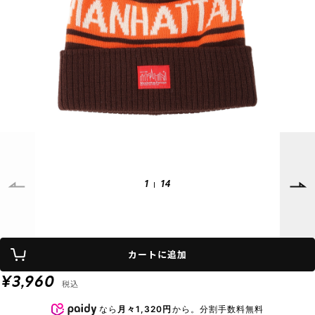
SUPPORT
INFORMATION
店頭受取サービス
店舗一覧
会員ランクについて
ニュース
ギフトラッピング
公式サイト
アフターサポート
下取り保証について
ご利用ガイド
サイズガイド
よくある質問
お問い合わせ
1
14
プライバシーポリシー
特定商取引法に基づく表記
カートに追加
会員およびポイント規約
会社概要
¥3,960
税込
© 2023 Murasaki Sports
なら
月々1,320円
から。分割手数料無料