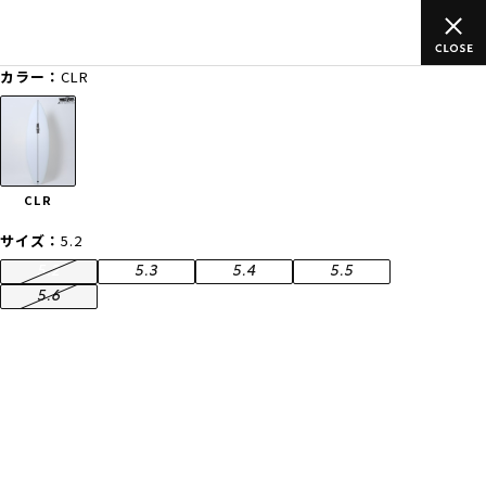
ご
ムラサキスポーツ公式オンラインショップ 新作続々入荷中！是非
買い物をお楽しみください♪
カラー：
CLR
ゲスト
様
ログイン
会員登録
FASHION
SURF
SNOW
SKATE
CLR
店舗一覧
サイズ：
5.2
5.2
5.3
5.4
5.5
5.6
CATEGORY
ファッションTOP
サーフTOP