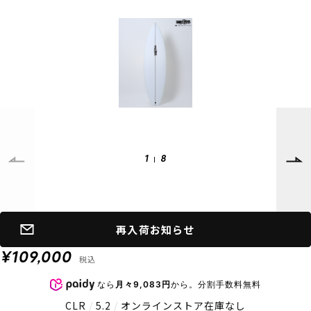
SUPPORT
INFORMATION
店頭受取サービス
店舗一覧
会員ランクについて
ニュース
ギフトラッピング
公式サイト
アフターサポート
下取り保証について
ご利用ガイド
サイズガイド
よくある質問
1
8
お問い合わせ
プライバシーポリシー
特定商取引法に基づく表記
再入荷お知らせ
会員およびポイント規約
会社概要
¥109,000
税込
© 2023 Murasaki Sports
なら
月々9,083円
から。分割手数料無料
CLR
/
5.2
/
オンラインストア在庫なし