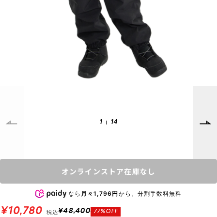
SUPPORT
INFORMATION
店頭受取サービス
店舗一覧
会員ランクについて
ニュース
ギフトラッピング
公式サイト
アフターサポート
下取り保証について
ご利用ガイド
サイズガイド
よくある質問
1
14
お問い合わせ
プライバシーポリシー
特定商取引法に基づく表記
オンラインストア在庫なし
会員およびポイント規約
会社概要
なら
月々1,796円
から。分割手数料無料
© 2023 Murasaki Sports
¥10,780
税込
¥48,400
77%OFF