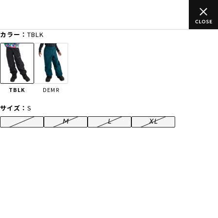
のご
ムラサキスポーツ公式オンラインショップ 新作続々入荷中！是
買い物をお楽しみください♪
カラー：
TBLK
ゲスト
様
ログイン
会員登録
FASHION
SURF
SNOW
SKATE
TBLK
DEMR
店舗一覧
サイズ：
S
S
M
L
XL
CATEGORY
ファッションTOP
サーフTOP