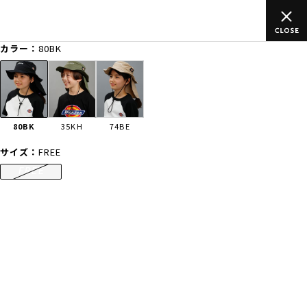
上のご
ムラサキスポーツ公式オンラインショップ 新作続々入荷中！
買い物をお楽しみください♪
カラー：
80BK
ゲスト
様
ログイン
会員登録
FASHION
SURF
SNOW
SKATE
80BK
35KH
74BE
店舗一覧
サイズ：
FREE
FREE
CATEGORY
ファッションTOP
サーフTOP