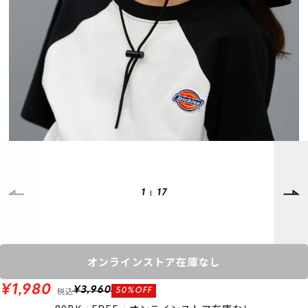
SUPPORT
INFORMATION
店頭受取サービス
店舗一覧
会員ランクについて
ニュース
ギフトラッピング
公式サイト
アフターサポート
下取り保証について
ご利用ガイド
サイズガイド
よくある質問
お問い合わせ
1
17
プライバシーポリシー
特定商取引法に基づく表記
会員およびポイント規約
会社概要
オンラインストア在庫なし
© 2023 Murasaki Sports
¥1,980
税込
¥3,960
50%OFF