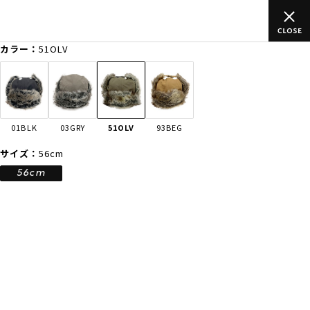
ムラサキスポーツ公式オンラインショップ 5,500円(税込)以上のご
注文で送料無料！(※一部対象外有り)
カラー：
51OLV
ゲスト
様
ログイン
会員登録
FASHION
SURF
SNOW
SKATE
01BLK
03GRY
51OLV
93BEG
店舗一覧
サイズ：
56cm
56cm
CATEGORY
ファッションTOP
サーフTOP