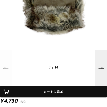
SUPPORT
INFORMATION
店頭受取サービス
店舗一覧
会員ランクについて
ニュース
ギフトラッピング
公式サイト
アフターサポート
下取り保証について
ご利用ガイド
サイズガイド
よくある質問
お問い合わせ
1
14
プライバシーポリシー
特定商取引法に基づく表記
カートに追加
会員およびポイント規約
会社概要
¥4,730
税込