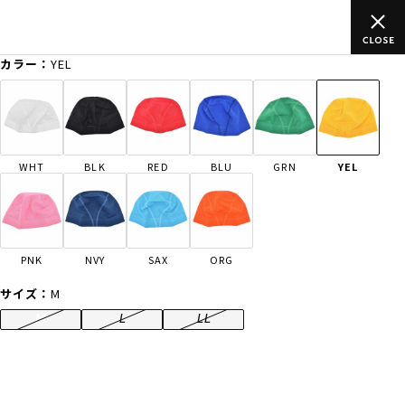
ムラサキスポーツ公式オンラインショップ 新作続々入荷中！是非お
買い物をお楽しみください♪
カラー：
YEL
ゲスト
様
ログイン
会員登録
FASHION
SURF
SNOW
SKATE
WHT
BLK
RED
BLU
GRN
YEL
店舗一覧
PNK
NVY
SAX
ORG
CATEGORY
サイズ：
M
M
L
LL
ファッションTOP
サーフTOP