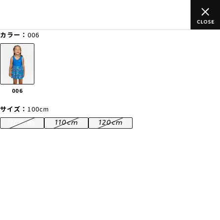
のご
ムラサキスポーツ公式オンラインショップ 新作続々入荷中！是
買い物をお楽しみください♪
カラー：
006
ゲスト
様
ログイン
会員登録
FASHION
SURF
SNOW
SKATE
006
店舗一覧
サイズ：
100cm
100cm
110cm
120cm
CATEGORY
ファッションTOP
サーフTOP