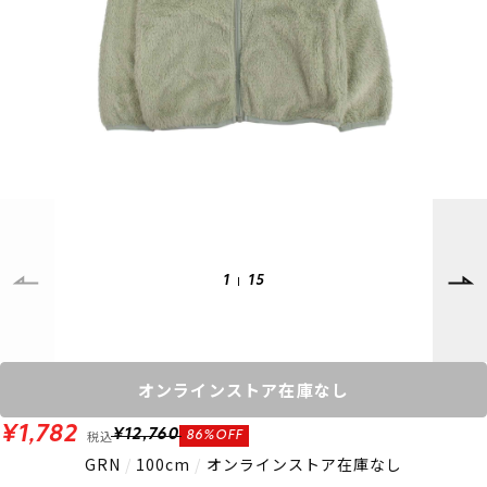
SUPPORT
INFORMATION
店頭受取サービス
店舗一覧
会員ランクについて
ニュース
ギフトラッピング
公式サイト
アフターサポート
下取り保証について
ご利用ガイド
サイズガイド
よくある質問
お問い合わせ
1
15
プライバシーポリシー
特定商取引法に基づく表記
会員およびポイント規約
会社概要
オンラインストア在庫なし
© 2023 Murasaki Sports
¥1,782
税込
¥12,760
86%OFF
GRN
/
100cm
/
オンラインストア在庫なし