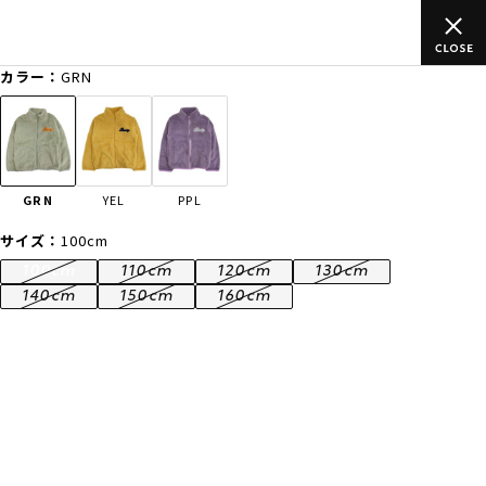
込)以上のご
ムラサキスポーツ公式オンラインショップ 新作続々入
買い物をお楽しみください♪
カラー：
GRN
ゲスト
様
ログイン
会員登録
FASHION
SURF
SNOW
SKATE
GRN
YEL
PPL
店舗一覧
サイズ：
100cm
100cm
110cm
120cm
130cm
140cm
150cm
160cm
CATEGORY
ファッションTOP
サーフTOP