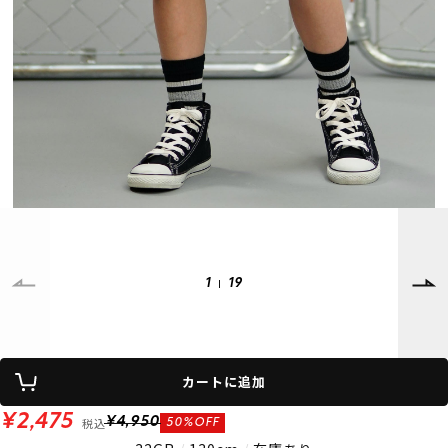
SUPPORT
INFORMATION
店頭受取サービス
店舗一覧
会員ランクについて
ニュース
ギフトラッピング
公式サイト
アフターサポート
下取り保証について
ご利用ガイド
サイズガイド
よくある質問
お問い合わせ
1
19
プライバシーポリシー
特定商取引法に基づく表記
会員およびポイント規約
会社概要
カートに追加
© 2023 Murasaki Sports
¥2,475
税込
¥4,950
50%OFF