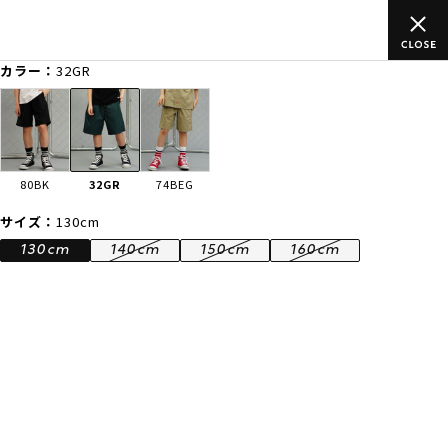
ご
ムラサキスポーツ公式オンラインショップ 新作続々入荷中！是非
買い物をお楽しみください♪
カラー：
32GR
ゲスト
様
ログイン
会員登録
FASHION
SURF
SNOW
SKATE
80BK
32GR
74BEG
店舗一覧
サイズ：
130cm
130cm
140cm
150cm
160cm
CATEGORY
ファッションTOP
サーフTOP