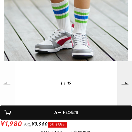
SUPPORT
INFORMATION
店頭受取サービス
店舗一覧
会員ランクについて
ニュース
ギフトラッピング
公式サイト
アフターサポート
下取り保証について
ご利用ガイド
サイズガイド
よくある質問
お問い合わせ
1
19
プライバシーポリシー
特定商取引法に基づく表記
会員およびポイント規約
会社概要
カートに追加
© 2023 Murasaki Sports
¥1,980
税込
¥3,960
50%OFF