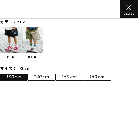
ご
ムラサキスポーツ公式オンラインショップ 新作続々入荷中！是非
買い物をお楽しみください♪
カラー：
KHA
ゲスト
様
ログイン
会員登録
FASHION
SURF
SNOW
SKATE
BLK
KHA
店舗一覧
サイズ：
130cm
130cm
140cm
150cm
160cm
CATEGORY
ファッションTOP
サーフTOP