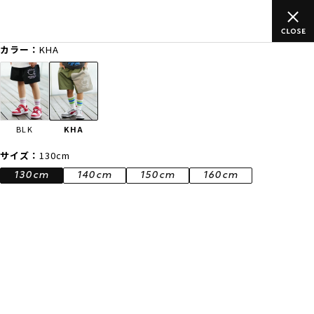
のご
ムラサキスポーツ公式オンラインショップ 新作続々入荷中！是
買い物をお楽しみください♪
カラー：
KHA
ゲスト
様
ログイン
会員登録
FASHION
SURF
SNOW
SKATE
BLK
KHA
店舗一覧
サイズ：
130cm
130cm
140cm
150cm
160cm
CATEGORY
ファッションTOP
サーフTOP