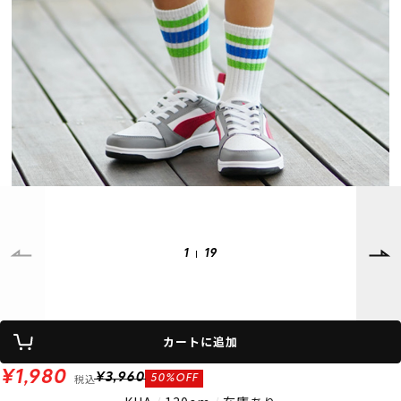
SUPPORT
INFORMATION
店頭受取サービス
店舗一覧
会員ランクについて
ニュース
ギフトラッピング
公式サイト
アフターサポート
下取り保証について
ご利用ガイド
サイズガイド
よくある質問
お問い合わせ
1
19
プライバシーポリシー
特定商取引法に基づく表記
会員およびポイント規約
会社概要
カートに追加
© 2023 Murasaki Sports
¥1,980
税込
¥3,960
50%OFF