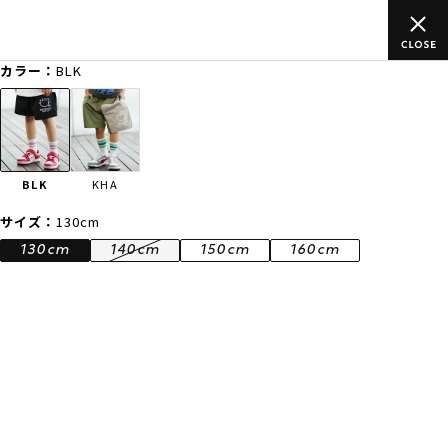
ご
ムラサキスポーツ公式オンラインショップ 新作続々入荷中！是非
買い物をお楽しみください♪
カラー：
BLK
ゲスト
様
ログイン
会員登録
FASHION
SURF
SNOW
SKATE
BLK
KHA
店舗一覧
サイズ：
130cm
130cm
140cm
150cm
160cm
CATEGORY
ファッションTOP
サーフTOP