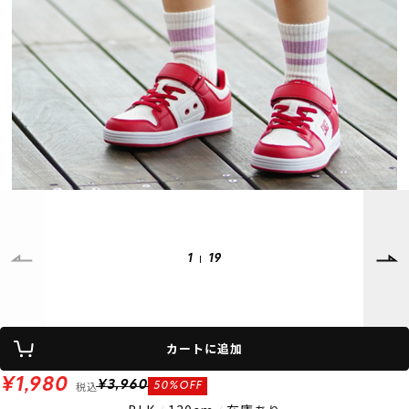
SUPPORT
INFORMATION
店頭受取サービス
店舗一覧
会員ランクについて
ニュース
ギフトラッピング
公式サイト
アフターサポート
下取り保証について
ご利用ガイド
サイズガイド
よくある質問
お問い合わせ
1
19
プライバシーポリシー
特定商取引法に基づく表記
会員およびポイント規約
会社概要
カートに追加
© 2023 Murasaki Sports
¥1,980
税込
¥3,960
50%OFF