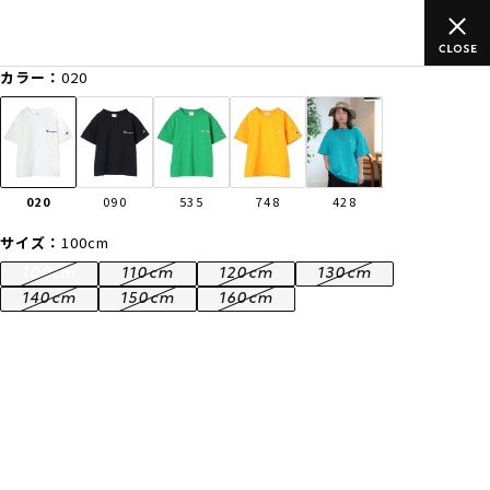
ムラサキスポーツ公式オンラインショップ 新作続々入荷中！是非お
買い物をお楽しみください♪
カラー：
020
ゲスト
様
ログイン
会員登録
FASHION
SURF
SNOW
SKATE
020
090
535
748
428
店舗一覧
サイズ：
100cm
100cm
110cm
120cm
130cm
140cm
150cm
160cm
CATEGORY
ファッションTOP
サーフTOP