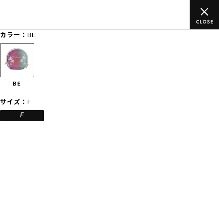
(税込)以上のご
ムラサキスポーツ公式オンラインショップ 新作続々
買い物をお楽しみください♪
カラー：
BE
ゲスト
様
ログイン
会員登録
FASHION
SURF
SNOW
SKATE
BE
サイズ：
F
店舗一覧
F
CATEGORY
ファッションTOP
サーフTOP