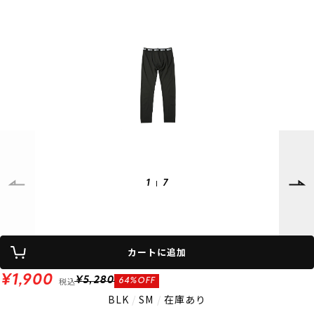
SUPPORT
INFORMATION
店頭受取サービス
店舗一覧
会員ランクについて
ニュース
ギフトラッピング
公式サイト
アフターサポート
下取り保証について
ご利用ガイド
サイズガイド
よくある質問
お問い合わせ
1
7
プライバシーポリシー
特定商取引法に基づく表記
会員およびポイント規約
会社概要
カートに追加
© 2023 Murasaki Sports
¥1,900
税込
¥5,280
64%OFF
BLK
/
SM
/
在庫あり