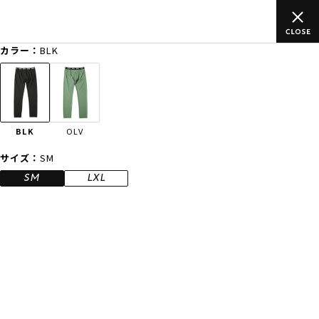
税込)以上のご
ムラサキスポーツ公式オンラインショップ 新作続々
買い物をお楽しみください♪
カラー：
BLK
ゲスト
様
ログイン
会員登録
FASHION
SURF
SNOW
SKATE
BLK
OLV
店舗一覧
サイズ：
SM
SM
LXL
CATEGORY
ファッションTOP
サーフTOP