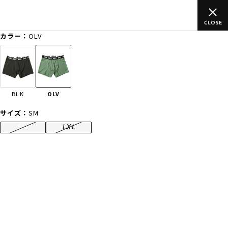
込)以上のご
ムラサキスポーツ公式オンラインショップ 新作続々入
買い物をお楽しみください♪
カラー：
OLV
ゲスト
様
ログイン
会員登録
FASHION
SURF
SNOW
SKATE
BLK
OLV
店舗一覧
サイズ：
SM
SM
LXL
CATEGORY
ファッションTOP
サーフTOP