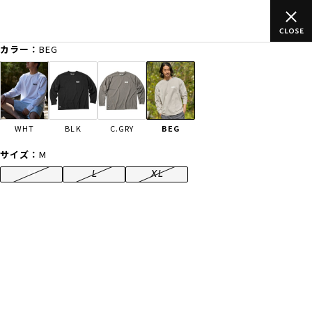
以上のご
ムラサキスポーツ公式オンラインショップ 新作続々入荷中
買い物をお楽しみください♪
カラー：
BEG
ゲスト
様
ログイン
会員登録
FASHION
SURF
SNOW
SKATE
WHT
BLK
C.GRY
BEG
店舗一覧
サイズ：
M
M
L
XL
CATEGORY
ファッションTOP
サーフTOP