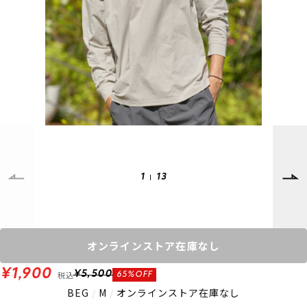
SUPPORT
INFORMATION
店頭受取サービス
店舗一覧
会員ランクについて
ニュース
ギフトラッピング
公式サイト
アフターサポート
下取り保証について
ご利用ガイド
サイズガイド
よくある質問
お問い合わせ
1
13
プライバシーポリシー
特定商取引法に基づく表記
会員およびポイント規約
会社概要
オンラインストア在庫なし
© 2023 Murasaki Sports
¥1,900
税込
¥5,500
65%OFF
BEG
/
M
/
オンラインストア在庫なし