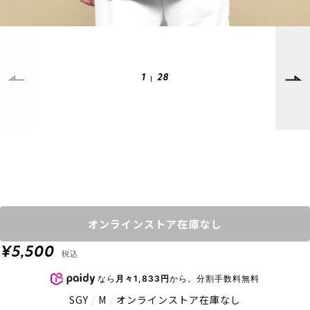
SUPPORT
INFORMATION
店頭受取サービス
店舗一覧
会員ランクについて
ニュース
ギフトラッピング
公式サイト
1
28
アフターサポート
下取り保証について
ご利用ガイド
サイズガイド
よくある質問
お問い合わせ
プライバシーポリシー
特定商取引法に基づく表記
オンラインストア在庫なし
会員およびポイント規約
会社概要
¥5,500
税込
© 2023 Murasaki Sports
なら
月々1,833円
から。分割手数料無料
SGY
/
M
/
オンラインストア在庫なし