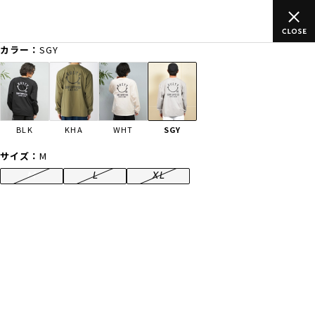
ムラサキスポーツ公式オンラインショップ 新作続々入荷中！是非お
買い物をお楽しみください♪
カラー：
SGY
ゲスト
様
ログイン
会員登録
FASHION
SURF
SNOW
SKATE
BLK
KHA
WHT
SGY
店舗一覧
サイズ：
M
M
L
XL
CATEGORY
ファッションTOP
サーフTOP