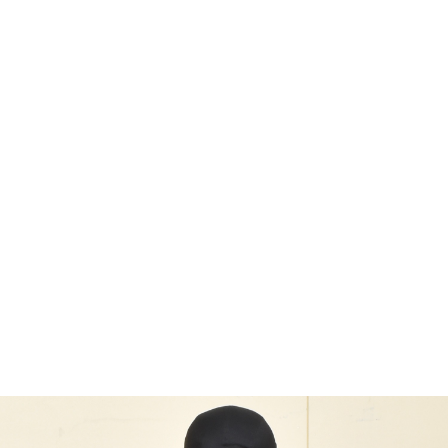
¥5,500
税込
なら
月々1,833円
から。分割手数料無料
カラー・サイズを選択
TOP
ファッション
ALL
RUSTY
メンズ水着/ラッシュガード
ラッシュガ
TOP
ファッション
メンズ水着/ラッシュガード
ラッシュガード
RUSTY
SHOP
ONLINE
FASHION
SURF
SNOW
SKATE