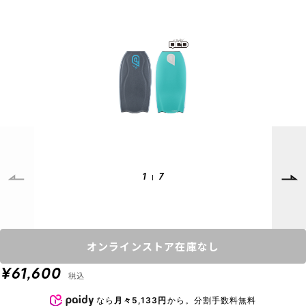
SUPPORT
INFORMATION
店頭受取サービス
店舗一覧
会員ランクについて
ニュース
ギフトラッピング
公式サイト
アフターサポート
下取り保証について
ご利用ガイド
サイズガイド
よくある質問
1
7
お問い合わせ
プライバシーポリシー
特定商取引法に基づく表記
オンラインストア在庫なし
会員およびポイント規約
会社概要
¥61,600
税込
© 2023 Murasaki Sports
なら
月々5,133円
から。分割手数料無料