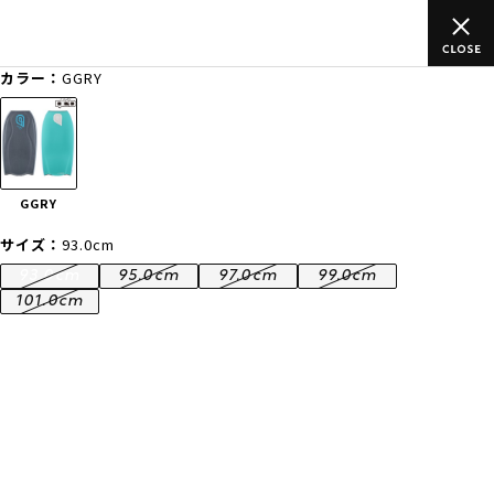
のご
ムラサキスポーツ公式オンラインショップ 新作続々入荷中！是
買い物をお楽しみください♪
カラー：
GGRY
ゲスト
様
ログイン
会員登録
FASHION
SURF
SNOW
SKATE
GGRY
店舗一覧
サイズ：
93.0cm
93.0cm
95.0cm
97.0cm
99.0cm
101.0cm
CATEGORY
ファッションTOP
サーフTOP