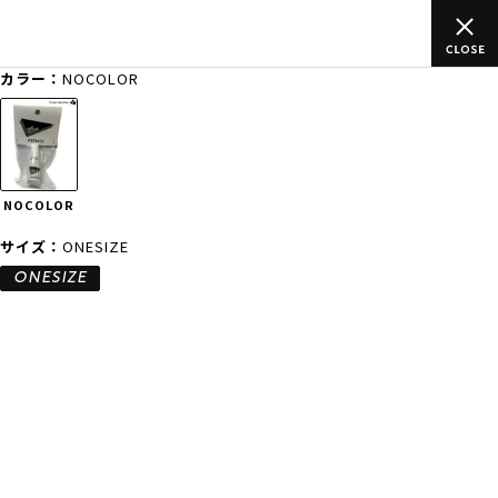
円(税込)以上のご
ムラサキスポーツ公式オンラインショップ 新作続
)
買い物をお楽しみください♪
カラー：
NOCOLOR
ゲスト
様
ログイン
会員登録
FASHION
SURF
SNOW
SKATE
NOCOLOR
店舗一覧
サイズ：
ONESIZE
ONESIZE
CATEGORY
ファッションTOP
サーフTOP